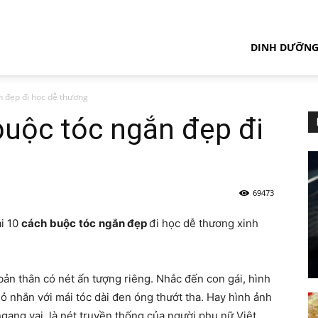
DINH DƯỠN
n đẹp đi học dễ thương
buộc tóc ngắn đẹp đi
69473
ái 10
cách
buộc
tóc
ngắn đẹp
đi học dễ thương xinh
bản thân có nét ấn tượng riêng. Nhắc đến con gái, hình
hỏ nhắn với mái tóc dài đen óng thướt tha. Hay hình ảnh
 ngang vai, là nét truyền thống của người phụ nữ Việt