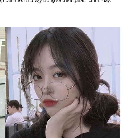
một búi nhỏ. Như vậy trông sẽ them phần “xì tin” đấy.