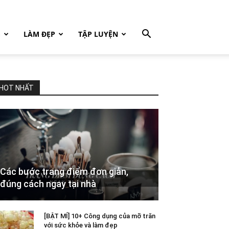
G
LÀM ĐẸP
TẬP LUYỆN
HOT NHẤT
Các bước trang điểm đơn giản,
đúng cách ngay tại nhà
[BẬT MÍ] 10+ Công dụng của mỡ trăn
với sức khỏe và làm đẹp