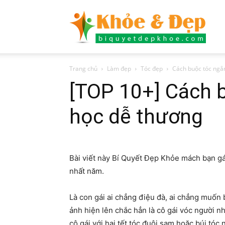
Bí
Trang chủ
Làm đẹp
Tóc đẹp
Cách buộc tóc ngắ
quyết
[TOP 10+] Cách 
học dễ thương
đẹp
Bài viết này Bí Quyết Đẹp Khỏe mách bạn g
nhất năm.
khỏe
Là con gái ai chẳng điệu đà, ai chẳng muốn 
ảnh hiện lên chắc hẳn là cô gái vóc người n
cô gái với hai tết tóc đuôi sam hoặc búi tóc