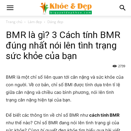
Trang chủ
Làm đẹp
Dáng đẹp
BMR là gì? 3 Cách tính BMR
đúng nhất nói lên tình trạng
sức khỏe của bạn
2739
BMR là một chỉ số liên quan tới cân nặng và sức khỏe của
con người. Về cơ bản, chỉ số BMI được tính dựa trên tỉ lệ
giữa cân nặng và chiều cao bình phương, nói lên tình
trạng cân nặng hiện tại của bạn.
Để biết các thông tin về chỉ số BMR như
cách tính BMR
như thế nào? Chỉ số BMR đang nói lên tình trạng gì của
sức khỏe? Cùng
bí quyết đẹp khỏe
tìm hiểu qua bài viết