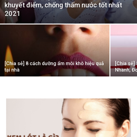
khuyết điểm, chống thấm nước tốt nhất
2021
[Chia sẻ] 8 cách dưỡng ẩm môi khô hiệu quả
[Chia sẻ]
tại nhà
Nhanh, Đ