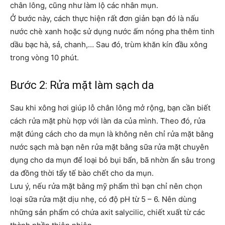
chân lông, cũng như làm lộ các nhân mụn.
Ở bước này, cách thực hiện rất đơn giản bạn đó là nấu
nước chè xanh hoặc sử dụng nước ấm nóng pha thêm tinh
dầu bạc hà, sả, chanh,… Sau đó, trùm khăn kín đầu xông
trong vòng 10 phút.
Bước 2: Rửa mặt làm sạch da
Sau khi xông hơi giúp lỗ chân lông mở rộng, bạn cần biết
cách rửa mặt phù hợp với làn da của mình. Theo đó, rửa
mặt đúng cách cho da mụn là không nên chỉ rửa mặt bằng
nước sạch mà bạn nên rửa mặt bằng sữa rửa mặt chuyên
dụng cho da mụn để loại bỏ bụi bẩn, bã nhờn ẩn sâu trong
da đồng thời tẩy tế bào chết cho da mụn.
Lưu ý, nếu rửa mặt bằng mỹ phẩm thì bạn chỉ nên chọn
loại sữa rửa mặt dịu nhẹ, có độ pH từ 5 – 6. Nên dùng
những sản phẩm có chứa axit salycilic, chiết xuất từ các