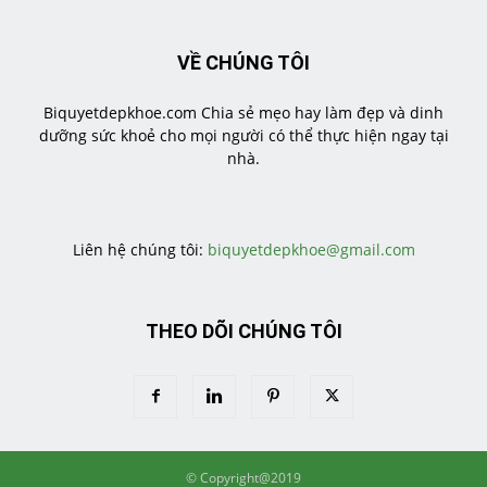
VỀ CHÚNG TÔI
Biquyetdepkhoe.com Chia sẻ mẹo hay làm đẹp và dinh
dưỡng sức khoẻ cho mọi người có thể thực hiện ngay tại
nhà.
https://veratea.vn/
Liên hệ chúng tôi:
biquyetdepkhoe@gmail.com
THEO DÕI CHÚNG TÔI
© Copyright@2019