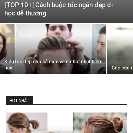
[TOP 10+] Cách buộc tóc ngắn đẹp đi
học dễ thương
Kiểu tóc đẹp cho cả nam và nữ hot nhất hiện
nay
Các cách 
HOT NHẤT