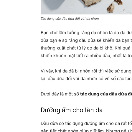
Tác dụng của dầu dừa đối với da nhờn
Bạn chớ lầm tưởng rằng da nhờn là do da dư
dừa bạn e sợ rằng dầu dừa sẽ khiến da bạn 
thường xuất phát từ lý do da bị khô. Khi qu
khiến khuôn mặt tiết ra nhiều dầu, nhất là 
Vì vậy, khi da đã bị nhờn rồi thì việc sử d
lại, dầu dừa đối với da nhờn có vô số các tá
Dưới đây là một số
tác dụng của dầu dừa đố
Dưỡng ẩm cho làn da
Dầu dừa có tác dụng dưỡng ẩm cho da rất tốt,
nên tiết chất nhờn giúp giữ ẩm. Nhưng nếu 