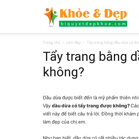
Bí
Trang chủ
Làm đẹp
Tẩy trang bằng dầu dừa có đư
quyết
Tẩy trang bằng 
không?
đẹp
Dầu dừa được biết đến là mỹ phẩm thiên nhi
Vậy
dầu dừa có tẩy trang được không?
Các
viết này để biết câu trả lời. Đồng thời khá
khỏe
làm đẹp của chị em.
Như bạn biết, dầu dừa có rất nhiều tác dụng