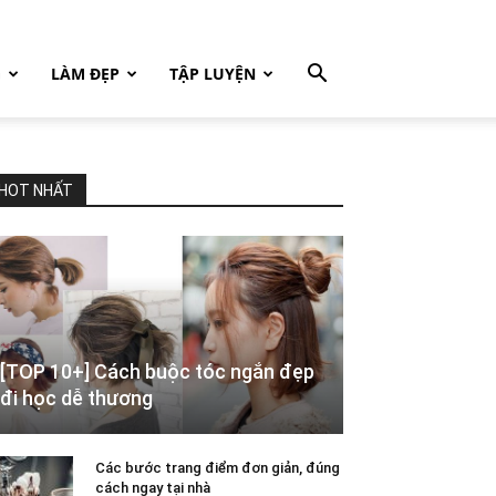
G
LÀM ĐẸP
TẬP LUYỆN
HOT NHẤT
[TOP 10+] Cách buộc tóc ngắn đẹp
đi học dễ thương
Các bước trang điểm đơn giản, đúng
cách ngay tại nhà