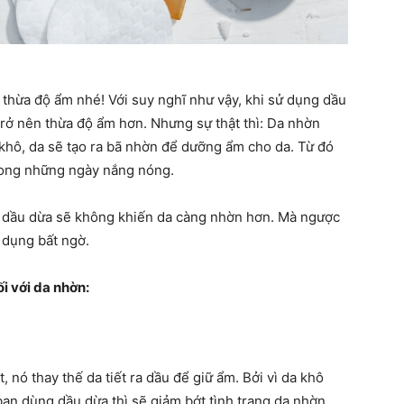
 thừa độ ẩm nhé! Với suy nghĩ như vậy, khi sử dụng dầu
trở nên thừa độ ẩm hơn. Nhưng sự thật thì: Da nhờn
á khô, da sẽ tạo ra bã nhờn để dưỡng ẩm cho da. Từ đó
trong những ngày nắng nóng.
ụng dầu dừa sẽ không khiến da càng nhờn hơn. Mà ngược
c dụng bất ngờ.
i với da nhờn:
 nó thay thế da tiết ra dầu để giữ ẩm. Bởi vì da khô
bạn dùng dầu dừa thì sẽ giảm bớt tình trạng da nhờn