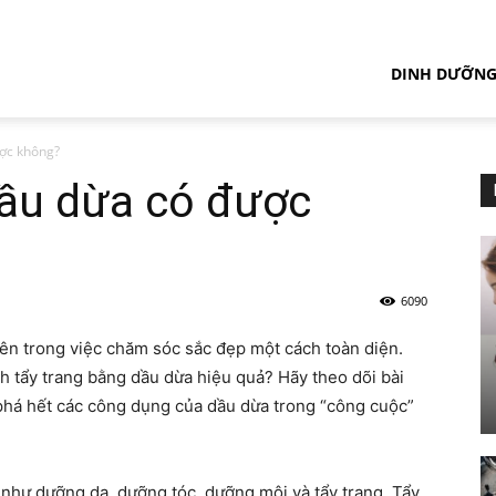
DINH DƯỠN
ợc không?
dầu dừa có được
6090
ên trong việc chăm sóc sắc đẹp một cách toàn diện.
h tẩy trang bằng dầu dừa hiệu quả? Hãy theo dõi bài
m phá hết các công dụng của dầu dừa trong “công cuộc”
 như dưỡng da, dưỡng tóc, dưỡng môi và tẩy trang. Tẩy