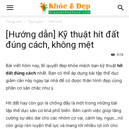
Trang chủ
Tập luyện
Thể hình
[Hướng dẫn] Kỹ thuật hít đất
đúng cách, không mệt
3174
Bài viết hôm nay,
Bí quyết đẹp khỏe
mách bạn kỹ thuật
hít
đất đúng cách
nhất. Bạn có thể áp dụng bài tập thể dục
giảm cân này ngay tại nhà để có được thân hình đẹp cùng
phần cơ săn chắc như ý.
Hít đất hay còn gọi là chống đẩy là một trong những bài
tập thể dục săn cơ khá phổ biến. Bên cạnh việc giúp tăng
cường sự dẻo dai cho các nhóm cơ vai, cánh tay, ngực…nó
còn giúp rèn luyện thể lực và mang tới nhiều lợi ích cho