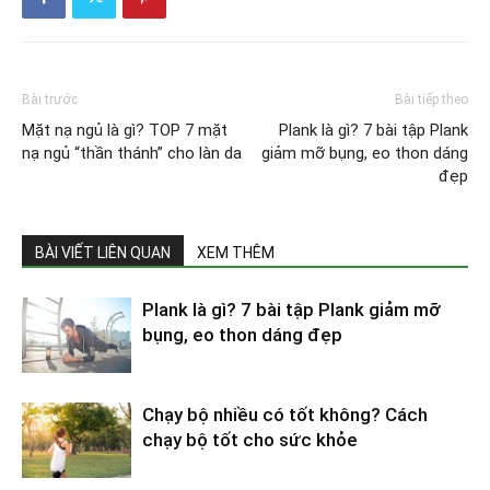
Bài trước
Bài tiếp theo
Mặt nạ ngủ là gì? TOP 7 mặt
Plank là gì? 7 bài tập Plank
nạ ngủ “thần thánh” cho làn da
giảm mỡ bụng, eo thon dáng
đẹp
BÀI VIẾT LIÊN QUAN
XEM THÊM
Plank là gì? 7 bài tập Plank giảm mỡ
bụng, eo thon dáng đẹp
Chạy bộ nhiều có tốt không? Cách
chạy bộ tốt cho sức khỏe