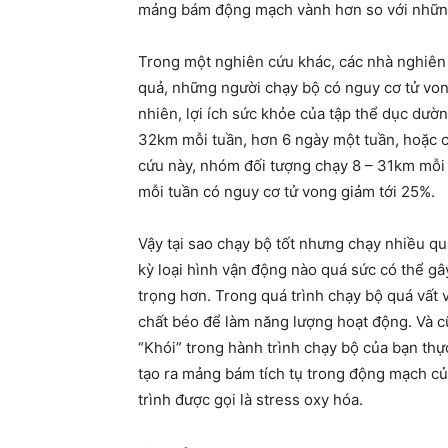
mảng bám động mạch vành hơn so với những
Trong một nghiên cứu khác, các nhà nghiên 
quả, những người chạy bộ có nguy cơ tử vo
nhiên, lợi ích sức khỏe của tập thể dục dư
32km mỗi tuần, hơn 6 ngày một tuần, hoặc 
cứu này, nhóm đối tượng chạy 8 – 31km mỗi t
mỗi tuần có nguy cơ tử vong giảm tới 25%.
Vậy tại sao chạy bộ tốt nhưng chạy nhiều quá
kỳ loại hình vận động nào quá sức có thể gâ
trọng hơn. Trong quá trình chạy bộ quá vất 
chất béo để làm năng lượng hoạt động. Và cũ
“Khói” trong hành trình chạy bộ của bạn thực
tạo ra mảng bám tích tụ trong động mạch củ
trình được gọi là stress oxy hóa.