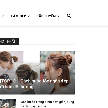
G
LÀM ĐẸP
TẬP LUYỆN
HOT NHẤT
[TOP 10+] Cách buộc tóc ngắn đẹp
đi học dễ thương
Các bước trang điểm đơn giản, đúng
cách ngay tại nhà