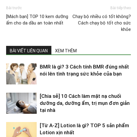
Bài trước
Bài tiếp theo
[Mách bạn] TOP 10 kem dưỡng
Chạy bộ nhiều có tốt không?
ẩm cho da dầu an toàn nhất
Cách chạy bộ tốt cho sức
khỏe
BÀI VIẾT LIÊN QUAN
XEM THÊM
BMR là gì? 3 Cách tính BMR đúng nhất
nói lên tình trạng sức khỏe của bạn
[Chia sẻ] 10 Cách làm mặt nạ chuối
dưỡng da, dưỡng ẩm, trị mụn đơn giản
tại nhà
[Từ A-Z] Lotion là gì? TOP 5 sản phẩm
Lotion xịn nhất