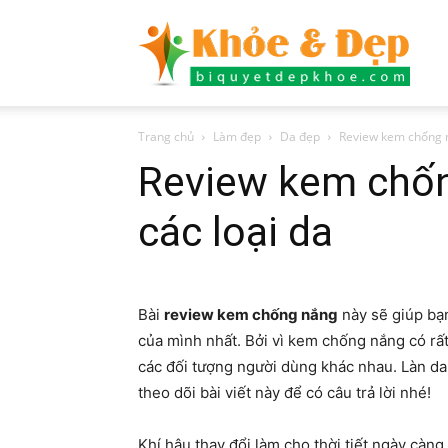
Bí
Trang chủ
Làm đẹp
Da đẹp
Review kem chống n
quyết
Review kem chốn
các loại da
đẹp
Bài
review kem chống nắng
này sẽ giúp bạ
của mình nhất. Bởi vì kem chống nắng có rất 
các đối tượng người dùng khác nhau. Làn d
khỏe
theo dõi bài viết này để có câu trả lời nhé!
Khí hậu thay đổi làm cho thời tiết ngày càng