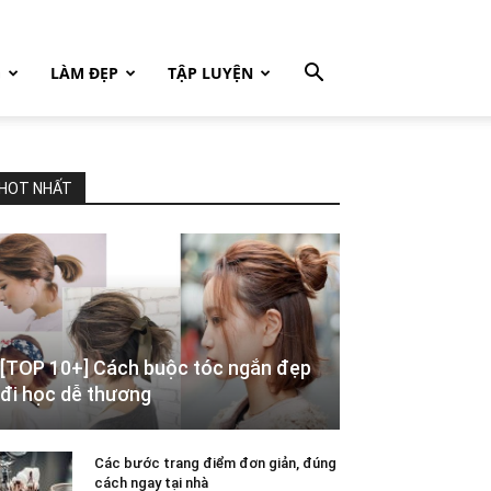
G
LÀM ĐẸP
TẬP LUYỆN
HOT NHẤT
[TOP 10+] Cách buộc tóc ngắn đẹp
đi học dễ thương
Các bước trang điểm đơn giản, đúng
cách ngay tại nhà