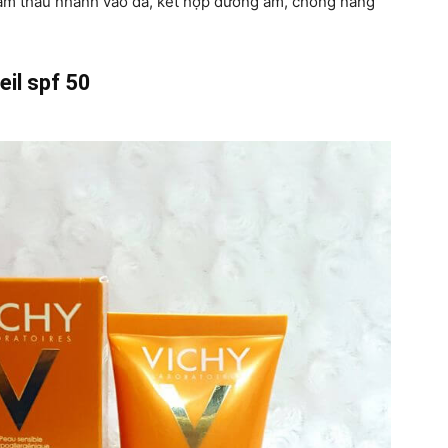
hẩm thấu nhanh vào da, kết hợp dưỡng ẩm, chống nắng
eil spf 50