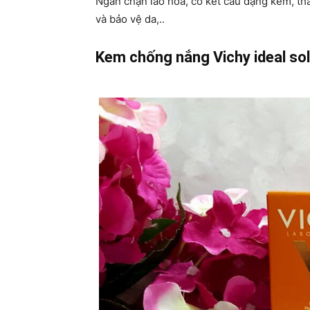
Ngăn chặn lão hóa, có kết cấu dạng kem, t
và bảo vệ da,..
Kem chống nắng Vichy ideal sol