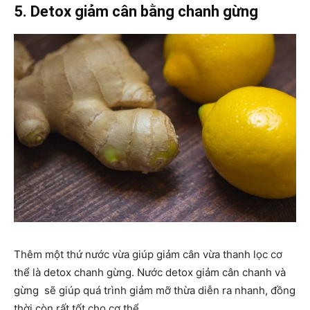
5. Detox giảm cân bằng chanh gừng
Thêm một thứ nước vừa giúp giảm cân vừa thanh lọc cơ
thể là detox chanh gừng. Nước detox giảm cân chanh và
gừng sẽ giúp quá trình giảm mỡ thừa diễn ra nhanh, đồng
thời còn rất tốt cho cơ thể.